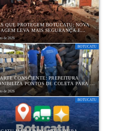
S QUE PROTEGEM BOTUCATU: NOVA
AGEM LEVA MAIS SEGURANÇA E
QUILIDADE AOS MORADORES DA
sto de 2026
B 5
BOTUCATU
ARTE CONSCIENTE: PREFEITURA
ONIBILIZA PONTOS DE COLETA PARA O
ARTE AMBIENTALMENTE CORRETO DE
sto de 2026
S, GARANTINDO DESTINAÇÃO
UADA E PRESERVAÇÃO AMBIENTAL
BOTUCATU