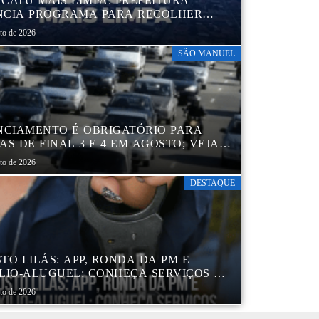
CATU MAIS LIMPA: PREFEITURA
CIA PROGRAMA PARA RECOLHER
IS, PNEUS, COLCHÕES E OUTROS
sto de 2026
RIAIS SEM USO
SÃO MANUEL
NCIAMENTO É OBRIGATÓRIO PARA
AS DE FINAL 3 E 4 EM AGOSTO; VEJA
ENDÁRIO
sto de 2026
DESTAQUE
TO LILÁS: APP, RONDA DA PM E
LIO-ALUGUEL; CONHEÇA SERVIÇOS DA
 DE PROTEÇÃO ÀS MULHERES NO
sto de 2026
DO DE SP