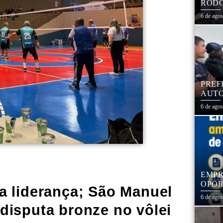
RODO
EDUC
6 de ago
PREF
AUTO
CENT
6 de ago
EMPR
OPOR
a liderança; São Manuel
1,3 
6 de ago
disputa bronze no vôlei