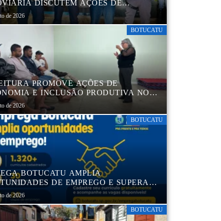
VIÁRIA DISCUTEM AÇÕES DE
AÇÃO E SEGURANÇA NO TRÂNSITO
sto de 2026
BOTUCATU
EITURA PROMOVE AÇÕES DE
NOMIA E INCLUSÃO PRODUTIVA NO
RO POP VIDA
sto de 2026
BOTUCATU
EGA BOTUCATU AMPLIA
TUNIDADES DE EMPREGO E SUPERA
MIL CURRÍCULOS CADASTRADOS
sto de 2026
BOTUCATU