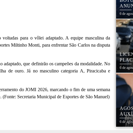
BOTU
ANUN
MÓVE
6 de ago
MATE
o voltadas para o vôlei adaptado. A equipe masculina da
rtes Miltinho Monti, para enfrentar São Carlos na disputa
LICE
PLAC
no adaptado, que definirão os campeões da modalidade. No
CAL
6 de ago
alha de ouro. Já no masculino categoria A, Piracicaba e
encerramento do JOMI 2026, marcando o fim de uma semana
e. (Fonte: Secretaria Municipal de Esportes de São Manuel)
AGOS
AUXÍ
REDE
6 de ago
ESTA