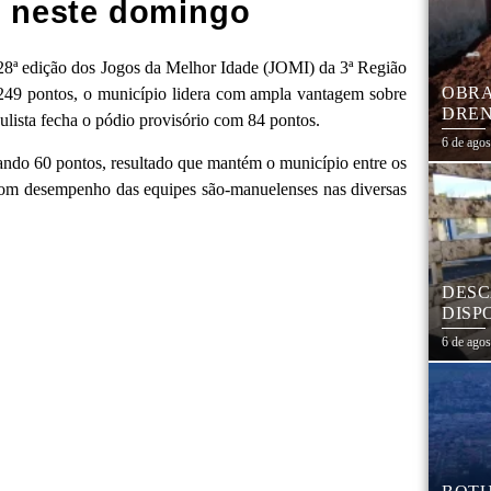
 neste domingo
a 28ª edição dos Jogos da Melhor Idade (JOMI) da 3ª Região
OBRA
249 pontos, o município lidera com ampla vantagem sobre
DREN
lista fecha o pódio provisório com 84 pontos.
TRAN
6 de ago
COHA
ando 60 pontos, resultado que mantém o município entre os
 bom desempenho das equipes são-manuelenses nas diversas
DESC
DISP
DESC
6 de ago
PNEU
ADEQ