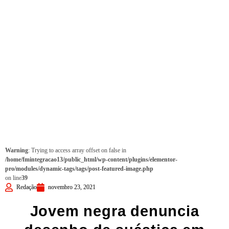
Warning
: Trying to access array offset on false in
/home/fmintegracao13/public_html/wp-content/plugins/elementor-
pro/modules/dynamic-tags/tags/post-featured-image.php
on line
39
Redação
novembro 23, 2021
Jovem negra denuncia