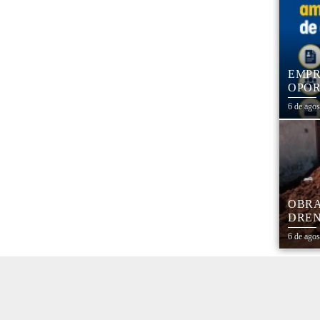
EMPR
OPOR
1,3 
6 de ago
OBRA
DREN
TRAN
6 de ago
COHA