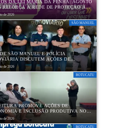
NOS DA LEI MARIA DA PENHA: AGOSTO
S REFORÇA A REDE DE PROTEÇÃO ÀS
ERES EM BOTUCATU
sto de 2026
SÃO MANUEL
DE SÃO MANUEL E POLÍCIA
VIÁRIA DISCUTEM AÇÕES DE
AÇÃO E SEGURANÇA NO TRÂNSITO
sto de 2026
BOTUCATU
EITURA PROMOVE AÇÕES DE
NOMIA E INCLUSÃO PRODUTIVA NO
RO POP VIDA
sto de 2026
BOTUCATU