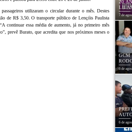
20 A
LILÁ
assageiros utilizaram o circular durante o mês. Destes
MULH
7 de ago
tão de R$ 3,50. O transporte público de Lençóis Paulista
. “A continuar essa média de aumento, já no primeiro mês
co”, prevê Burato, que acredita que nos próximos meses o
GCM 
RODO
EDUC
6 de ago
PREF
AUTO
CENT
6 de ago