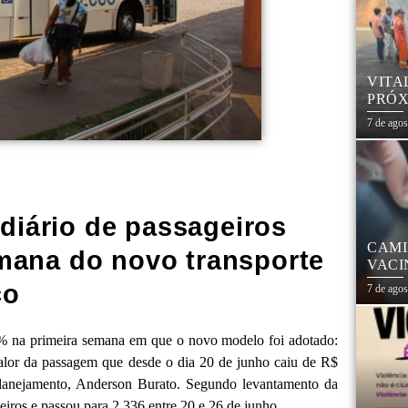
VITA
PRÓX
NA R
7 de ago
diário de passageiros
CAMI
mana do novo transporte
VACI
co
7 de ago
5% na primeira semana em que o novo modelo foi adotado:
alor da passagem que desde o dia 20 de junho caiu de R$
 Planejamento, Anderson Burato. Segundo levantamento da
eiros e passou para 2.336 entre 20 e 26 de junho.