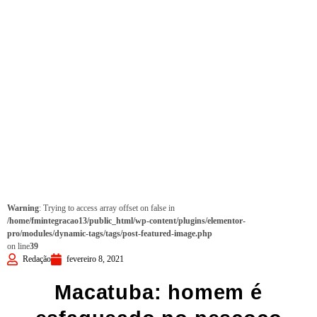
Warning
: Trying to access array offset on false in
/home/fmintegracao13/public_html/wp-content/plugins/elementor-
pro/modules/dynamic-tags/tags/post-featured-image.php
on line
39
Redação
fevereiro 8, 2021
Macatuba: homem é