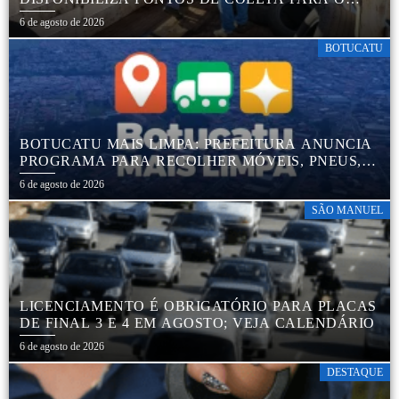
DESCARTE AMBIENTALMENTE CORRETO DE
6 de agosto de 2026
PNEUS, GARANTINDO DESTINAÇÃO ADEQUADA
E PRESERVAÇÃO AMBIENTAL
BOTUCATU
BOTUCATU MAIS LIMPA: PREFEITURA ANUNCIA
PROGRAMA PARA RECOLHER MÓVEIS, PNEUS,
COLCHÕES E OUTROS MATERIAIS SEM USO
6 de agosto de 2026
SÃO MANUEL
LICENCIAMENTO É OBRIGATÓRIO PARA PLACAS
DE FINAL 3 E 4 EM AGOSTO; VEJA CALENDÁRIO
6 de agosto de 2026
DESTAQUE