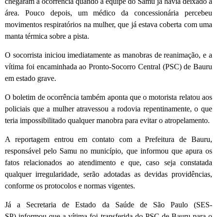
chegaram à ocorrência quando a equipe do Samu já havia deixado a
área. Pouco depois, um médico da concessionária percebeu
movimentos respiratórios na mulher, que já estava coberta com uma
manta térmica sobre a pista.
O socorrista iniciou imediatamente as manobras de reanimação, e a
vítima foi encaminhada ao Pronto-Socorro Central (PSC) de Bauru
em estado grave.
O boletim de ocorrência também aponta que o motorista relatou aos
policiais que a mulher atravessou a rodovia repentinamente, o que
teria impossibilitado qualquer manobra para evitar o atropelamento.
A reportagem entrou em contato com a Prefeitura de Bauru,
responsável pelo Samu no município, que informou que apura os
fatos relacionados ao atendimento e que, caso seja constatada
qualquer irregularidade, serão adotadas as devidas providências,
conforme os protocolos e normas vigentes.
Já a Secretaria de Estado da Saúde de São Paulo (SES-
SP) informou que a vítima foi transferida do PSC de Bauru para o