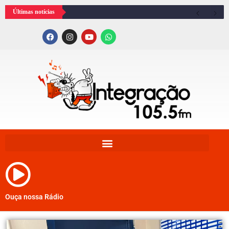
Últimas notícias
Ouça nossa Rádio