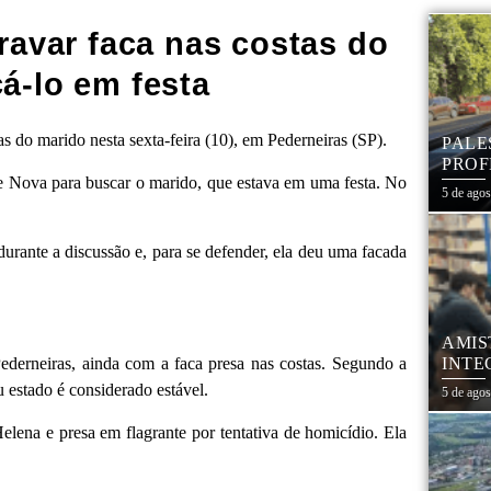
ravar faca nas costas do
á-lo em festa
s do marido nesta sexta-feira (10), em Pederneiras (SP).
PALE
PROF
de Nova para buscar o marido, que estava em uma festa. No
REDE
5 de ago
urante a discussão e, para se defender, ela deu uma facada
AMIS
ederneiras, ainda com a faca presa nas costas. Segundo a
INTE
SÃO
 estado é considerado estável.
5 de ago
elena e presa em flagrante por tentativa de homicídio. Ela