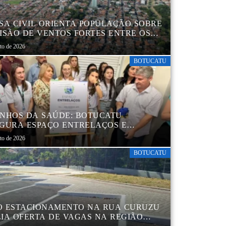
SA CIVIL ORIENTA POPULAÇÃO SOBRE
ISÃO DE VENTOS FORTES ENTRE OS
 6 E 9 DE AGOSTO
sto de 2026
BOTUCATU
NHOS DA SAÚDE: BOTUCATU
GURA ESPAÇO ENTRELAÇOS E
ALECE O CUIDADO ESPECIALIZADO
sto de 2026
CRIANÇAS E FAMÍLIAS
BOTUCATU
 ESTACIONAMENTO NA RUA CURUZU
IA OFERTA DE VAGAS NA REGIÃO