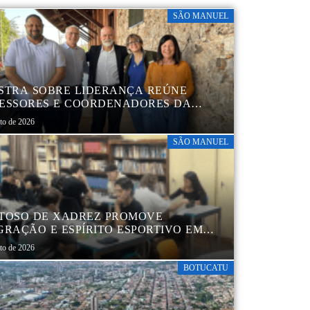
SÃO MANUEL
STRA SOBRE LIDERANÇA REÚNE
ESSORES E COORDENADORES DA
 MUNICIPAL
sto de 2026
SÃO MANUEL
TOSO DE XADREZ PROMOVE
GRAÇÃO E ESPÍRITO ESPORTIVO EM
 MANUEL
sto de 2026
BOTUCATU