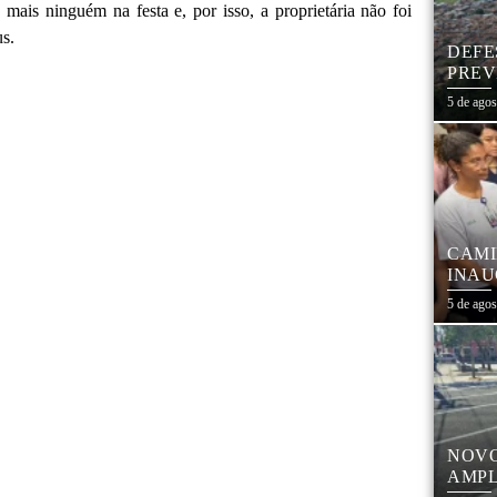
mais ninguém na festa e, por isso, a proprietária não foi
s.
DEFE
PREV
DIAS
5 de ago
CAMI
INAU
FORT
5 de ago
COM 
NOVO
AMPL