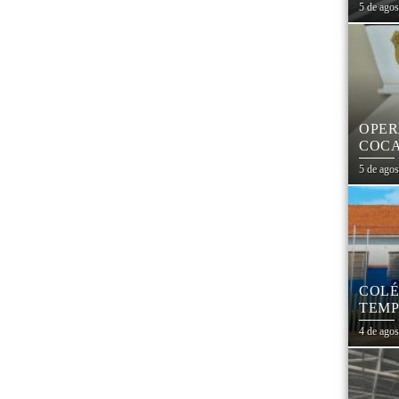
CEN
5 de ago
OPER
COCA
PARA
5 de ago
COLÉ
TEMP
REES
4 de ago