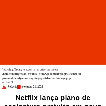
Warning
: Trying to access array offset on false in
/home/fmintegracao13/public_html/wp-content/plugins/elementor-
pro/modules/dynamic-tags/tags/post-featured-image.php
on line
39
Redação
setembro 21, 2021
Netflix lança plano de