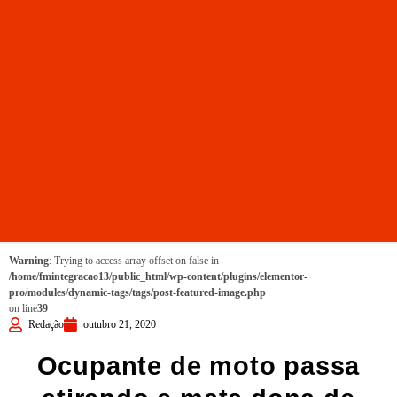
Warning
: Trying to access array offset on false in
/home/fmintegracao13/public_html/wp-content/plugins/elementor-
pro/modules/dynamic-tags/tags/post-featured-image.php
on line
39
Redação
outubro 21, 2020
Ocupante de moto passa