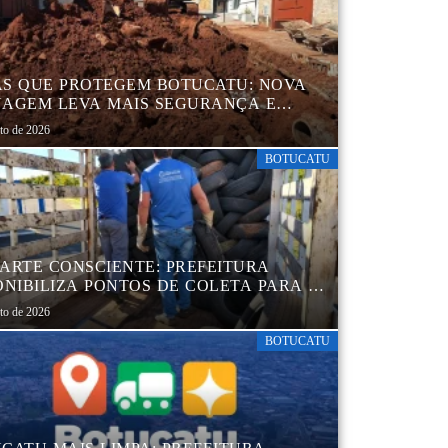
S QUE PROTEGEM BOTUCATU: NOVA
AGEM LEVA MAIS SEGURANÇA E
QUILIDADE AOS MORADORES DA
sto de 2026
B 5
BOTUCATU
ARTE CONSCIENTE: PREFEITURA
ONIBILIZA PONTOS DE COLETA PARA O
ARTE AMBIENTALMENTE CORRETO DE
sto de 2026
S, GARANTINDO DESTINAÇÃO
UADA E PRESERVAÇÃO AMBIENTAL
BOTUCATU