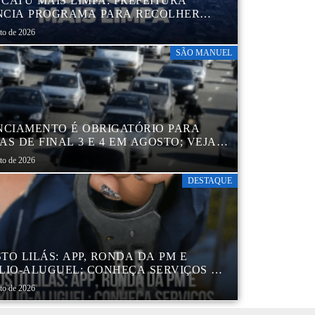
CATU MAIS LIMPA: PREFEITURA
CIA PROGRAMA PARA RECOLHER
IS, PNEUS, COLCHÕES E OUTROS
sto de 2026
RIAIS SEM USO
SÃO MANUEL
NCIAMENTO É OBRIGATÓRIO PARA
AS DE FINAL 3 E 4 EM AGOSTO; VEJA
ENDÁRIO
sto de 2026
DESTAQUE
TO LILÁS: APP, RONDA DA PM E
LIO-ALUGUEL; CONHEÇA SERVIÇOS DA
 DE PROTEÇÃO ÀS MULHERES NO
sto de 2026
DO DE SP