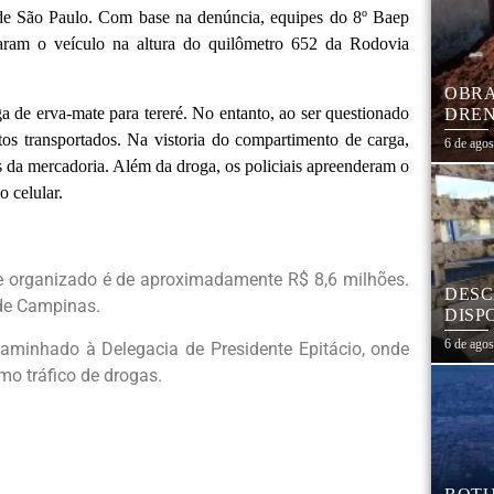
 de São Paulo. Com base na denúncia, equipes do 8º Baep
zaram o veículo na altura do quilômetro 652 da Rodovia
OBRA
a de erva-mate para tereré. No entanto, ao ser questionado
DREN
TRAN
tos transportados. Na vistoria do compartimento de carga,
6 de ago
COHA
s da mercadoria. Além da droga, os policiais apreenderam o
 celular.
ime organizado é de aproximadamente R$ 8,6 milhões.
DESC
 de Campinas.
DISP
DESC
6 de ago
caminhado à Delegacia de Presidente Epitácio, onde
PNEU
mo tráfico de drogas.
ADEQ