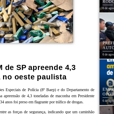
RODO
EDUC
6 de ago
PREF
AUTO
CENT
6 de ago
 de SP apreende 4,3
no oeste paulista
EMPR
ções Especiais de Polícia (8º Baep) e do Departamento de
OPOR
na apreensão de 4,3 toneladas de maconha em Presidente
1,3 
6 de ago
34 anos foi preso em flagrante por tráfico de drogas.
entre as forças de segurança, indicando que um caminhão