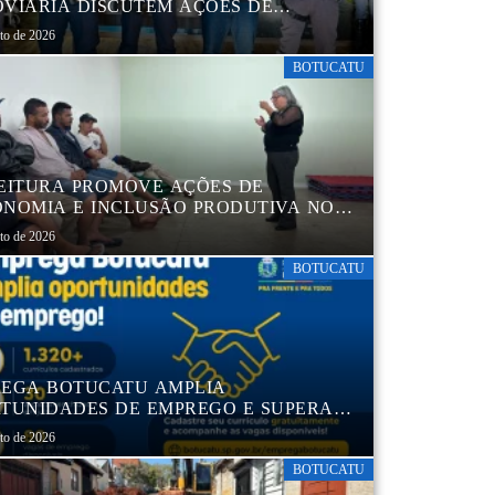
VIÁRIA DISCUTEM AÇÕES DE
AÇÃO E SEGURANÇA NO TRÂNSITO
sto de 2026
BOTUCATU
EITURA PROMOVE AÇÕES DE
NOMIA E INCLUSÃO PRODUTIVA NO
RO POP VIDA
sto de 2026
BOTUCATU
EGA BOTUCATU AMPLIA
TUNIDADES DE EMPREGO E SUPERA
MIL CURRÍCULOS CADASTRADOS
sto de 2026
BOTUCATU