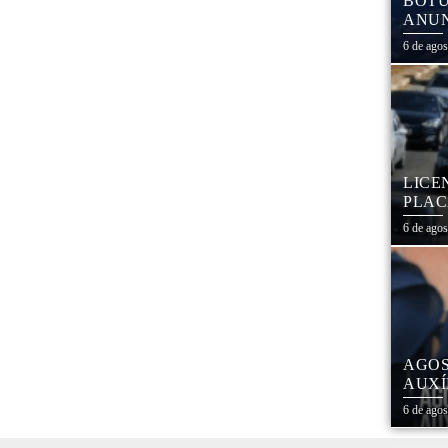
BOTU
ANUN
MÓVE
6 de ago
MATE
LICE
PLAC
CAL
6 de ago
AGOS
AUXÍ
REDE
6 de ago
ESTA