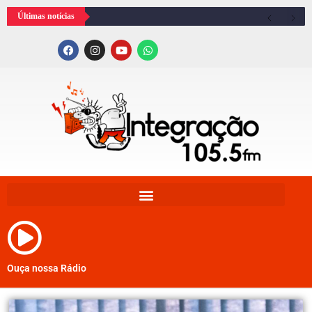
Últimas notícias
Ouça nossa Rádio