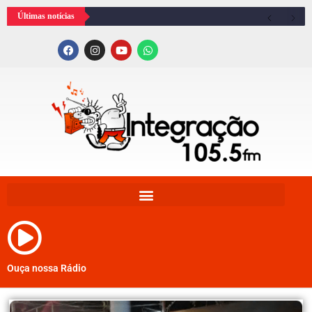
Últimas notícias
Ouça nossa Rádio