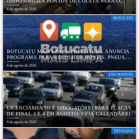
DISPONIBILIZA PONTOS DE COLETA PARA O
DESCARTE AMBIENTALMENTE CORRETO DE
6 de agosto de 2026
PNEUS, GARANTINDO DESTINAÇÃO ADEQUADA
E PRESERVAÇÃO AMBIENTAL
BOTUCATU
BOTUCATU MAIS LIMPA: PREFEITURA ANUNCIA
PROGRAMA PARA RECOLHER MÓVEIS, PNEUS,
COLCHÕES E OUTROS MATERIAIS SEM USO
6 de agosto de 2026
SÃO MANUEL
LICENCIAMENTO É OBRIGATÓRIO PARA PLACAS
DE FINAL 3 E 4 EM AGOSTO; VEJA CALENDÁRIO
6 de agosto de 2026
DESTAQUE