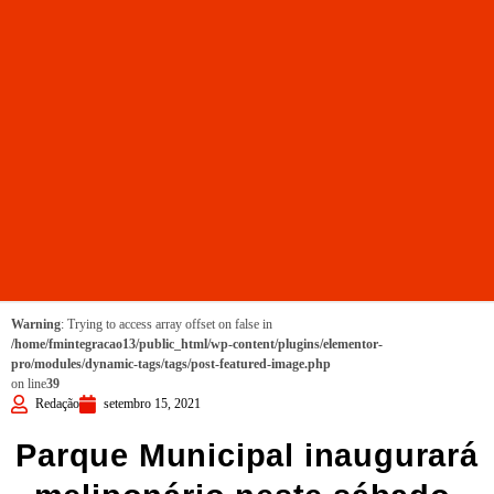
Warning
: Trying to access array offset on false in
/home/fmintegracao13/public_html/wp-content/plugins/elementor-
pro/modules/dynamic-tags/tags/post-featured-image.php
on line
39
Redação
setembro 15, 2021
Parque Municipal inaugurará