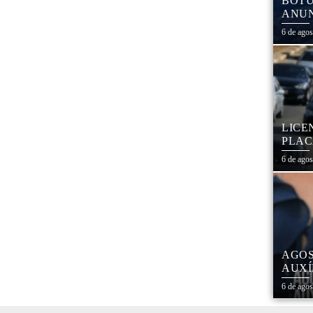
BOTU
ANUN
MÓVE
6 de ago
MATE
LICE
PLAC
CAL
6 de ago
AGOS
AUXÍ
REDE
6 de ago
ESTA