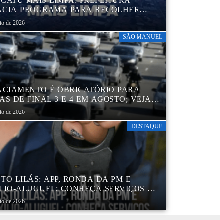
CATU MAIS LIMPA: PREFEITURA
CIA PROGRAMA PARA RECOLHER
IS, PNEUS, COLCHÕES E OUTROS
sto de 2026
RIAIS SEM USO
SÃO MANUEL
NCIAMENTO É OBRIGATÓRIO PARA
AS DE FINAL 3 E 4 EM AGOSTO; VEJA
ENDÁRIO
sto de 2026
DESTAQUE
TO LILÁS: APP, RONDA DA PM E
LIO-ALUGUEL; CONHEÇA SERVIÇOS DA
 DE PROTEÇÃO ÀS MULHERES NO
sto de 2026
DO DE SP