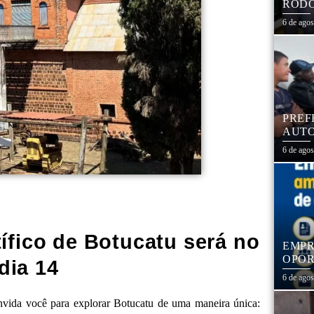
RODO
EDUC
6 de ago
PREF
AUTO
CENT
6 de ago
ífico de Botucatu será no
EMPR
OPOR
dia 14
1,3 
6 de ago
nvida você para explorar Botucatu de uma maneira única: