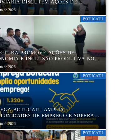
VIÁRIA DISCUTEM AÇÕES DE
AÇÃO E SEGURANÇA NO TRÂNSITO
sto de 2026
BOTUCATU
EITURA PROMOVE AÇÕES DE
NOMIA E INCLUSÃO PRODUTIVA NO
RO POP VIDA
sto de 2026
BOTUCATU
EGA BOTUCATU AMPLIA
TUNIDADES DE EMPREGO E SUPERA
MIL CURRÍCULOS CADASTRADOS
sto de 2026
BOTUCATU