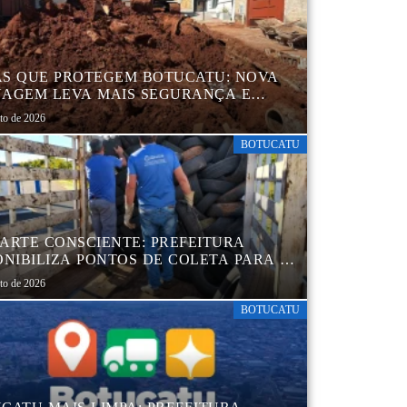
S QUE PROTEGEM BOTUCATU: NOVA
AGEM LEVA MAIS SEGURANÇA E
QUILIDADE AOS MORADORES DA
sto de 2026
B 5
BOTUCATU
ARTE CONSCIENTE: PREFEITURA
ONIBILIZA PONTOS DE COLETA PARA O
ARTE AMBIENTALMENTE CORRETO DE
sto de 2026
S, GARANTINDO DESTINAÇÃO
UADA E PRESERVAÇÃO AMBIENTAL
BOTUCATU