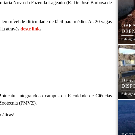
a Portaria Nova da Fazenda Lageado (R. Dr. José Barbosa de
e tem nível de dificuldade de fácil para médio. As 20 vagas
OBRA
ita através
deste link
.
DREN
TRAN
6 de ago
COHA
DESC
DISP
DESC
6 de ago
Botucatu, integrando o campus da Faculdade de Ciências
PNEU
 Zootecnia (FMVZ).
ADEQ
máticas!