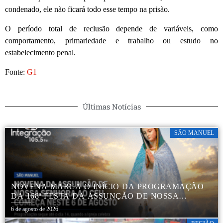
condenado, ele não ficará todo esse tempo na prisão.
O período total de reclusão depende de variáveis, como
comportamento, primariedade e trabalho ou estudo no
estabelecimento penal.
Fonte:
G1
Últimas Notícias
SÃO MANUEL
NOVENA MARCA O INÍCIO DA PROGRAMAÇÃO
DA 168ª FESTA DA ASSUNÇÃO DE NOSSA
SENHORA AO CÉU EM APARECIDA DE SÃO
6 de agosto de 2026
MANUEL