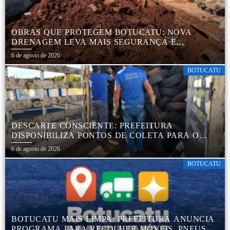
OBRAS QUE PROTEGEM BOTUCATU: NOVA
DRENAGEM LEVA MAIS SEGURANÇA E
TRANQUILIDADE AOS MORADORES DA COHAB
6 de agosto de 2026
5
BOTUCATU
DESCARTE CONSCIENTE: PREFEITURA
DISPONIBILIZA PONTOS DE COLETA PARA O
DESCARTE AMBIENTALMENTE CORRETO DE
6 de agosto de 2026
PNEUS, GARANTINDO DESTINAÇÃO ADEQUADA
E PRESERVAÇÃO AMBIENTAL
BOTUCATU
BOTUCATU MAIS LIMPA: PREFEITURA ANUNCIA
PROGRAMA PARA RECOLHER MÓVEIS, PNEUS,