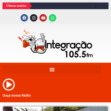
Últimas notícias
Ouça nossa Rádio