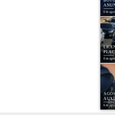
BOTU
ANUN
MÓVE
6 de ago
MATE
LICE
PLAC
CAL
6 de ago
AGOS
AUXÍ
REDE
6 de ago
ESTA