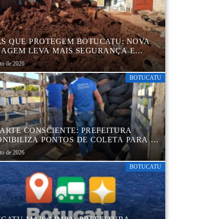
S QUE PROTEGEM BOTUCATU: NOVA
AGEM LEVA MAIS SEGURANÇA E
QUILIDADE AOS MORADORES DA
sto de 2026
B 5
BOTUCATU
ARTE CONSCIENTE: PREFEITURA
ONIBILIZA PONTOS DE COLETA PARA O
ARTE AMBIENTALMENTE CORRETO DE
sto de 2026
S, GARANTINDO DESTINAÇÃO
UADA E PRESERVAÇÃO AMBIENTAL
BOTUCATU