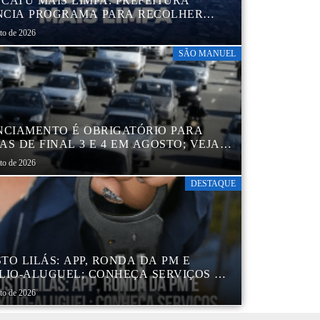
CATU MAIS LIMPA: PREFEITURA
CIA PROGRAMA PARA RECOLHER
IS, PNEUS, COLCHÕES E OUTROS
sto de 2026
RIAIS SEM USO
SÃO MANUEL
NCIAMENTO É OBRIGATÓRIO PARA
AS DE FINAL 3 E 4 EM AGOSTO; VEJA
ENDÁRIO
sto de 2026
DESTAQUE
TO LILÁS: APP, RONDA DA PM E
LIO-ALUGUEL; CONHEÇA SERVIÇOS DA
 DE PROTEÇÃO ÀS MULHERES NO
sto de 2026
DO DE SP