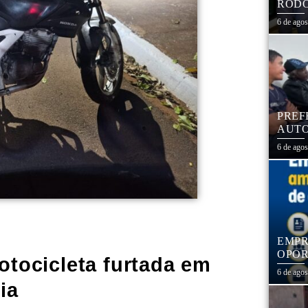
RODO
EDUC
6 de ago
PREF
AUTO
CENT
6 de ago
EMPR
OPOR
motocicleta furtada em
1,3 
6 de ago
ia