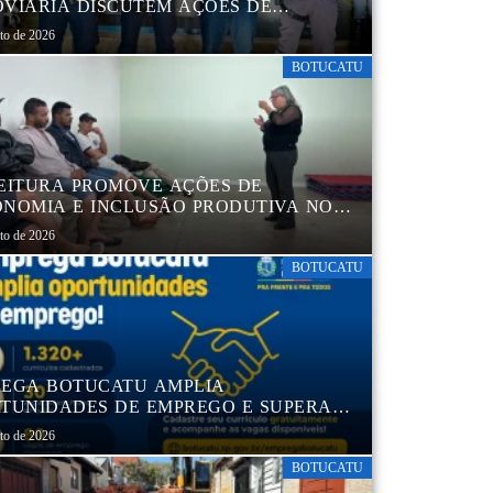
VIÁRIA DISCUTEM AÇÕES DE
AÇÃO E SEGURANÇA NO TRÂNSITO
sto de 2026
BOTUCATU
EITURA PROMOVE AÇÕES DE
NOMIA E INCLUSÃO PRODUTIVA NO
RO POP VIDA
sto de 2026
BOTUCATU
EGA BOTUCATU AMPLIA
TUNIDADES DE EMPREGO E SUPERA
MIL CURRÍCULOS CADASTRADOS
sto de 2026
BOTUCATU