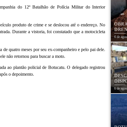
Companhia do 12º Batalhão de Polícia Militar do Interior
OBRA
eículo produto de crime e se deslocou até o endereço. No
DREN
trada. Durante a vistoria, foi constatado que a motocicleta
TRAN
6 de ago
COHA
a de quatro meses por seu ex-companheiro e pelo pai dele.
 ele não retornou para buscar a moto.
ada ao plantão policial de Botucatu. O delegado registrou
 após o depoimento.
DESC
DISP
DESC
6 de ago
PNEU
ADEQ