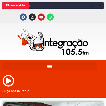
Últimas notícias
Ouça nossa Rádio