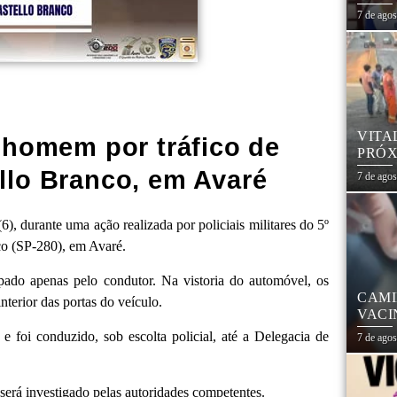
7 de ago
VITA
 homem por tráfico de
PRÓX
NA R
llo Branco, em Avaré
7 de ago
6), durante uma ação realizada por policiais militares do 5º
co (SP-280), em Avaré.
ado apenas pelo condutor. Na vistoria do automóvel, os
CAMI
terior das portas do veículo.
VACI
e foi conduzido, sob escolta policial, até a Delegacia de
7 de ago
será investigado pelas autoridades competentes.