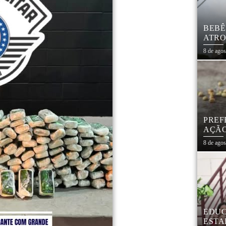
BEBÊ
ATRO
CIVI
8 de ago
PREF
AÇÃO
MAR
8 de ago
EDUC
ESTA