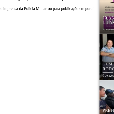
de imprensa da Polícia Militar ou para publicação em portal
20 A
LILÁ
MULH
7 de ago
GCM 
RODO
EDUC
6 de ago
PREF