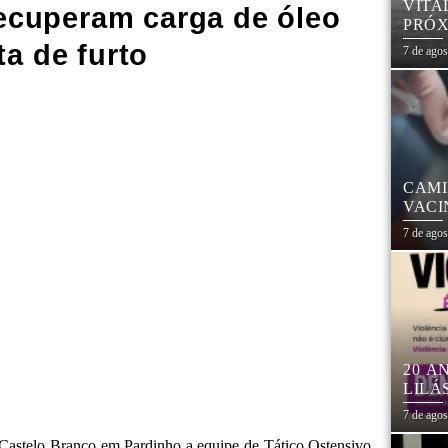
VITA
recuperam carga de óleo
PRÓX
NA R
ta de furto
7 de ago
CAMI
VACI
7 de ago
20 A
LILÁ
MULH
7 de ago
 Castelo Branco em Pardinho a equipe de Tático Ostensivo