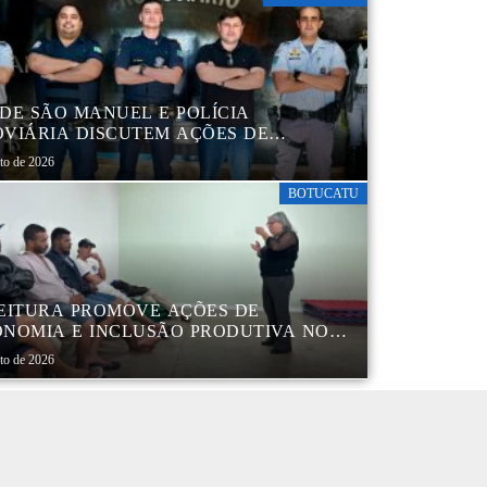
DE SÃO MANUEL E POLÍCIA
VIÁRIA DISCUTEM AÇÕES DE
AÇÃO E SEGURANÇA NO TRÂNSITO
sto de 2026
BOTUCATU
EITURA PROMOVE AÇÕES DE
NOMIA E INCLUSÃO PRODUTIVA NO
RO POP VIDA
sto de 2026