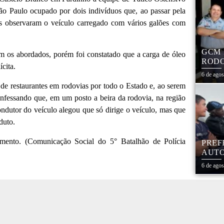
ão Paulo ocupado por dois indivíduos que, ao passar pela
res observaram o veículo carregado com vários galões com
GCM 
om os abordados, porém foi constatado que a carga de óleo
RODO
cita.
EDUC
6 de ago
de restaurantes em rodovias por todo o Estado e, ao serem
nfessando que, em um posto a beira da rodovia, na região
ndutor do veículo alegou que só dirige o veículo, mas que
duto.
amento. (Comunicação Social do 5° Batalhão de Polícia
PREF
AUTO
CENT
6 de ago