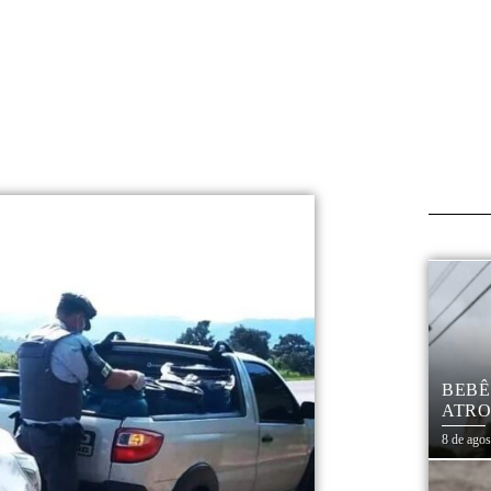
BEBÊ
ATRO
CIVI
8 de ago