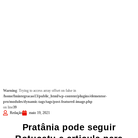
Warning
: Trying to access array offset on false in
/home/fmintegracao13/public_html/wp-content/plugins/elementor-
pro/modules/dynamic-tags/tags/post-featured-image.php
on line
39
Redação
maio 19, 2021
Pratânia pode seguir