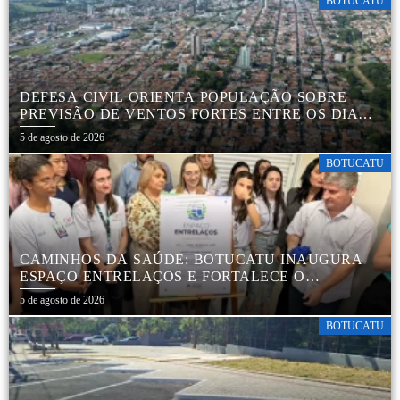
BOTUCATU
DEFESA CIVIL ORIENTA POPULAÇÃO SOBRE
PREVISÃO DE VENTOS FORTES ENTRE OS DIAS 6
E 9 DE AGOSTO
5 de agosto de 2026
BOTUCATU
CAMINHOS DA SAÚDE: BOTUCATU INAUGURA
ESPAÇO ENTRELAÇOS E FORTALECE O
CUIDADO ESPECIALIZADO COM CRIANÇAS E
5 de agosto de 2026
FAMÍLIAS
BOTUCATU