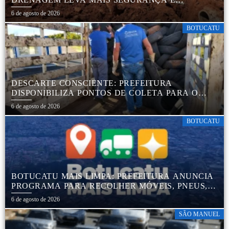
TRANQUILIDADE AOS MORADORES DA COHAB
6 de agosto de 2026
5
BOTUCATU
DESCARTE CONSCIENTE: PREFEITURA
DISPONIBILIZA PONTOS DE COLETA PARA O
DESCARTE AMBIENTALMENTE CORRETO DE
6 de agosto de 2026
PNEUS, GARANTINDO DESTINAÇÃO ADEQUADA
E PRESERVAÇÃO AMBIENTAL
BOTUCATU
BOTUCATU MAIS LIMPA: PREFEITURA ANUNCIA
PROGRAMA PARA RECOLHER MÓVEIS, PNEUS,
COLCHÕES E OUTROS MATERIAIS SEM USO
6 de agosto de 2026
SÃO MANUEL