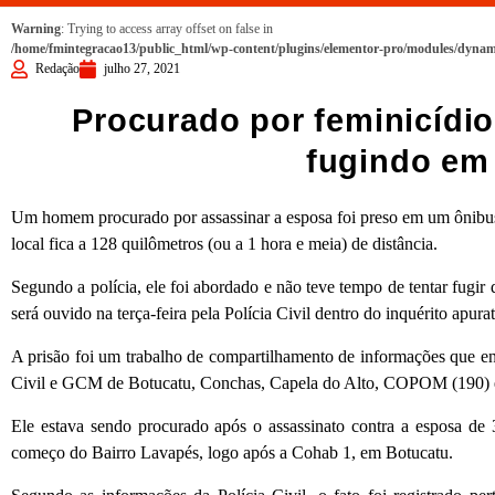
Warning
: Trying to access array offset on false in
/home/fmintegracao13/public_html/wp-content/plugins/elementor-pro/modules/dynami
Redação
julho 27, 2021
Procurado por feminicídio
fugindo em
Um homem procurado por assassinar a esposa foi preso em um ônibus 
local fica a 128 quilômetros (ou a 1 hora e meia) de distância.
Segundo a polícia, ele foi abordado e não teve tempo de tentar fugir
será ouvido na terça-feira pela Polícia Civil dentro do inquérito apura
A prisão foi um trabalho de compartilhamento de informações que en
Civil e GCM de Botucatu, Conchas, Capela do Alto, COPOM (190) e
Ele estava sendo procurado após o assassinato contra a esposa d
começo do Bairro Lavapés, logo após a Cohab 1, em Botucatu.