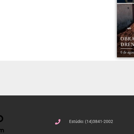
OBRA
DREN
TRAN
6 de ago
COHA
Estúdio: (14)3841-2002