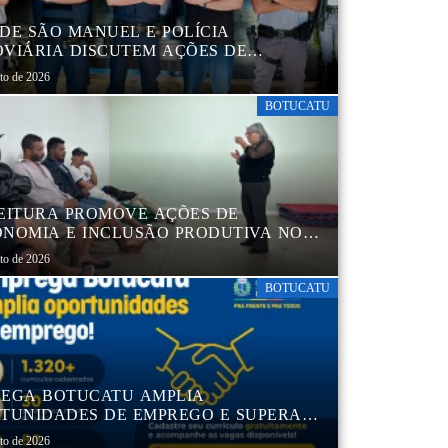
DE SÃO MANUEL E POLÍCIA
VIÁRIA DISCUTEM AÇÕES DE
AÇÃO E SEGURANÇA NO TRÂNSITO
sto de 2026
BOTUCATU
EITURA PROMOVE AÇÕES DE
NOMIA E INCLUSÃO PRODUTIVA NO
RO POP VIDA
sto de 2026
BOTUCATU
EGA BOTUCATU AMPLIA
TUNIDADES DE EMPREGO E SUPERA
MIL CURRÍCULOS CADASTRADOS
sto de 2026