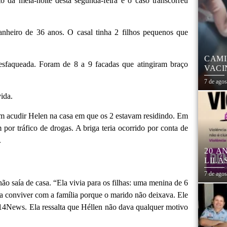
to da meia-noite desta segunda-feira e o caso transcorreu
anheiro de 36 anos. O casal tinha 2 filhos pequenos que
CAMI
 esfaqueada. Foram de 8 a 9 facadas que atingiram braço
VACI
7 de ago
ida.
em acudir Helen na casa em que os 2 estavam residindo. Em
por tráfico de drogas. A briga teria ocorrido por conta de
.
20 A
LILÁ
MULH
7 de ago
ão saía de casa. “Ela vivia para os filhas: uma menina de 6
ria conviver com a família porque o marido não deixava. Ele
14News. Ela ressalta que Héllen não dava qualquer motivo