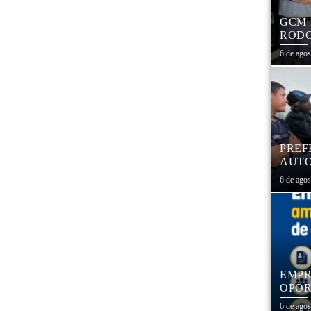
GCM 
RODO
EDUC
6 de ago
PREF
AUTO
CENT
6 de ago
EMPR
OPOR
1,3 
6 de ago