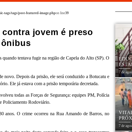
c-tags/tags/post-featured-image.php
on line
39
 contra jovem é preso
 ônibus
quando tentava fugir na região de Capela do Alto (SP). O
EDUC
ESTA
7 de ago
 de novo. Depois da prisão, ele será conduzido a Botucatu e
tório. Ele já estava com a prisão temporária decretada.
volveu todas as Forças de Segurança: equipes PM, Polícia
 Policiamento Rodoviário.
VITA
e 30 anos. O crime ocorreu na Rua Amando de Barros, no
PRÓX
NA R
7 de ago