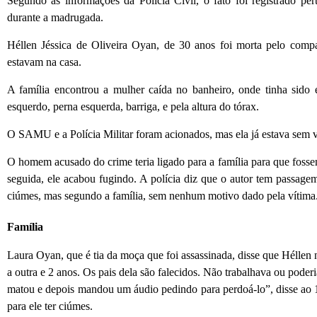
Segundo as informações da Polícia Civil, o fato foi registrado per
durante a madrugada.
Héllen Jéssica de Oliveira Oyan, de 30 anos foi morta pelo comp
estavam na casa.
A família encontrou a mulher caída no banheiro, onde tinha sido
esquerdo, perna esquerda, barriga, e pela altura do tórax.
O SAMU e a Polícia Militar foram acionados, mas ela já estava sem v
O homem acusado do crime teria ligado para a família para que foss
seguida, ele acabou fugindo. A polícia diz que o autor tem passagem 
ciúmes, mas segundo a família, sem nenhum motivo dado pela vítima
Família
Laura Oyan, que é tia da moça que foi assassinada, disse que Héllen n
a outra e 2 anos. Os pais dela são falecidos. Não trabalhava ou pode
matou e depois mandou um áudio pedindo para perdoá-lo”, disse ao 
para ele ter ciúmes.