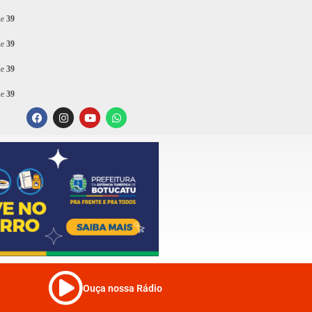
ne
39
ne
39
ne
39
ne
39
Ouça nossa Rádio