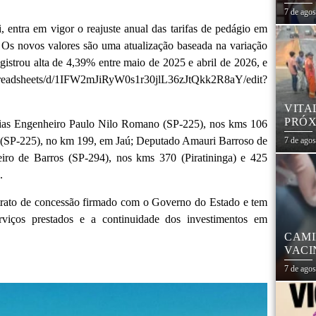
7 de ago
i, entra em vigor o reajuste anual das tarifas de pedágio em
 Os novos valores são uma atualização baseada na variação
strou alta de 4,39% entre maio de 2025 e abril de 2026, e
/spreadsheets/d/1IFW2mJiRyW0s1r30jlL36zJtQkk2R8aY/edit?
VITA
PRÓX
ovias Engenheiro Paulo Nilo Romano (SP-225), nos kms 106
NA R
s (SP-225), no km 199, em Jaú; Deputado Amauri Barroso de
7 de ago
ro de Barros (SP-294), nos kms 370 (Piratininga) e 425
.
ontrato de concessão firmado com o Governo do Estado e tem
erviços prestados e a continuidade dos investimentos em
CAMI
VACI
7 de ago