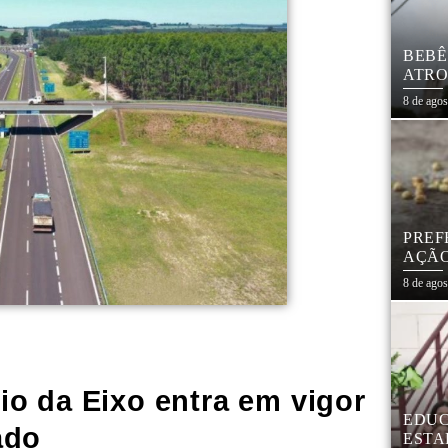
BEBÊ
ATRO
CIVI
8 de ago
PREF
AÇÃO
MAR
8 de ago
io da Eixo entra em vigor
EDUC
ado
ESTA