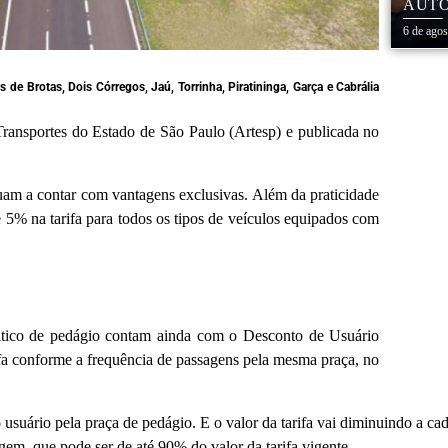
AUTO
CENT
6 de ago
de Brotas, Dois Córregos, Jaú, Torrinha, Piratininga, Garça e Cabrália
Transportes do Estado de São Paulo (Artesp) e publicada no
nuam a contar com vantagens exclusivas. Além da praticidade
e 5% na tarifa para todos os tipos de veículos equipados com
ático de pedágio contam ainda com o Desconto de Usuário
ifa conforme a frequência de passagens pela mesma praça, no
suário pela praça de pedágio. E o valor da tarifa vai diminuindo a c
m, que pode ser de até 90% do valor da tarifa vigente.