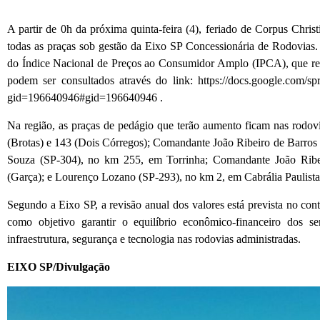
A partir de 0h da próxima quinta-feira (4), feriado de Corpus Christ
todas as praças sob gestão da Eixo SP Concessionária de Rodovias.
do Índice Nacional de Preços ao Consumidor Amplo (IPCA), que regi
podem ser consultados através do link: https://docs.google.com
gid=196640946#gid=196640946 .
Na região, as praças de pedágio que terão aumento ficam nas rod
(Brotas) e 143 (Dois Córregos); Comandante João Ribeiro de Barro
Souza (SP-304), no km 255, em Torrinha; Comandante João Ribei
(Garça); e Lourenço Lozano (SP-293), no km 2, em Cabrália Paulista
Segundo a Eixo SP, a revisão anual dos valores está prevista no c
como objetivo garantir o equilíbrio econômico-financeiro dos s
infraestrutura, segurança e tecnologia nas rodovias administradas.
EIXO SP/Divulgação