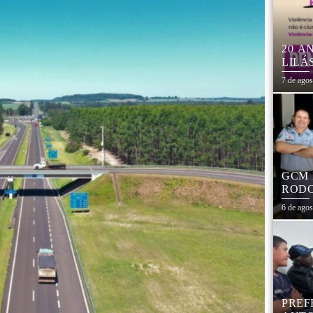
20 A
LILÁ
MULH
7 de ago
GCM 
RODO
EDUC
6 de ago
PREF