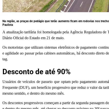
Na região, as praças de pedágio que terão aumento ficam em rodovias nos trechos 
Paulista
A atualização tarifária foi homologada pela Agência Reguladora de 
Diário Oficial do Estado em 21 de maio.
Os motoristas que utilizam sistemas eletrônicos de pagamento conti
e agilidade ao passar pelas cabines automáticas, há desconto direto d
tag.
Desconto de até 90%
Usuários de veículos de passeio que optam pelo pagamento autom
Frequente (DUF), um benefício progressivo que reduz o valor da tar
mesmo sentido, e dentro do mesmo mês.
Os descontos progressivos começam a partir da segunda passagem do u
e dentro do mesmo mês, até chegar ao desconto máximo na 30ª passage