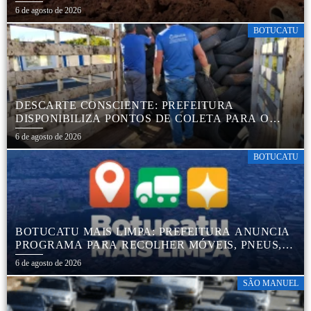
TRANQUILIDADE AOS MORADORES DA COHAB
6 de agosto de 2026
5
BOTUCATU
DESCARTE CONSCIENTE: PREFEITURA
DISPONIBILIZA PONTOS DE COLETA PARA O
DESCARTE AMBIENTALMENTE CORRETO DE
6 de agosto de 2026
PNEUS, GARANTINDO DESTINAÇÃO ADEQUADA
E PRESERVAÇÃO AMBIENTAL
BOTUCATU
BOTUCATU MAIS LIMPA: PREFEITURA ANUNCIA
PROGRAMA PARA RECOLHER MÓVEIS, PNEUS,
COLCHÕES E OUTROS MATERIAIS SEM USO
6 de agosto de 2026
SÃO MANUEL