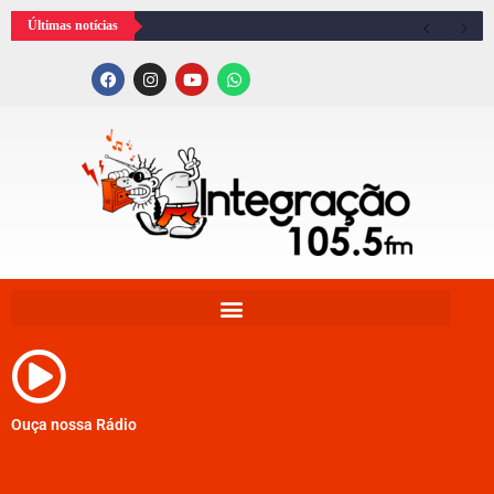
Últimas notícias
Ouça nossa Rádio