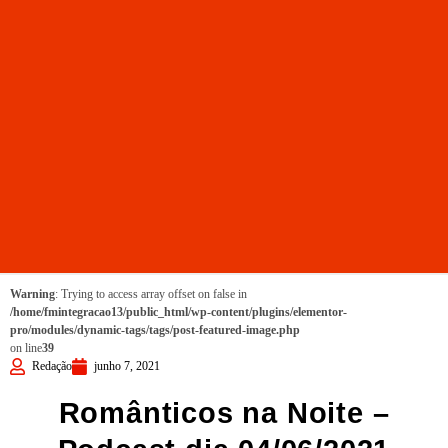
Warning
: Trying to access array offset on false in
/home/fmintegracao13/public_html/wp-content/plugins/elementor-
pro/modules/dynamic-tags/tags/post-featured-image.php
on line
39
Redação
junho 7, 2021
Românticos na Noite –