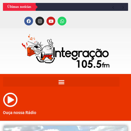
Últimas notícias
Ouça nossa Rádio