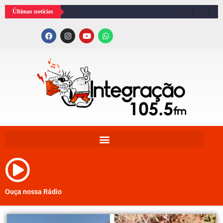
Últimas notícias
Ouça nossa Rádio