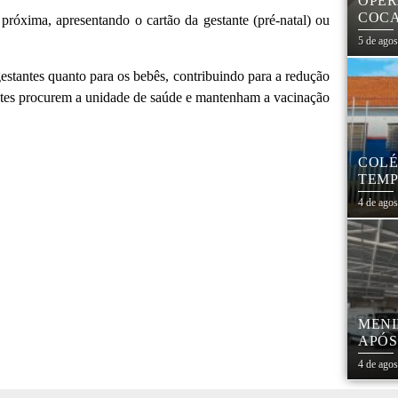
OPER
COCA
próxima, apresentando o cartão da gestante (pré-natal) ou
PARA
5 de ago
gestantes quanto para os bebês, contribuindo para a redução
tantes procurem a unidade de saúde e mantenham a vacinação
COLÉ
TEMP
REES
4 de ago
MENI
APÓS
PRES
4 de ago