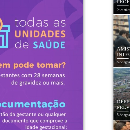
PROF
REDE
5 de ago
AMIS
INTE
SÃO
5 de ago
DEFE
PREV
DIAS
5 de ago