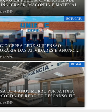
AÇÃO DA POLÍCIA CIVIL APREENDE
ÍNA, CRACK, MACONHA E MATERIAIS
 EMBALAR DROGAS EM BOTUCATU
sto de 2026
BOTUCATU
GIO CEPRA PEDE SUSPENSÃO
ORÁRIA DAS ATIVIDADES E ANUNCIA
TRUTURAÇÃO EM BOTUCATU
sto de 2026
REGIÃO
NA DE 4 ANOS MORRE POR ASFIXIA
 CORDA DE REDE DE DESCANSO FICAR
A AO PESCOÇO EM MARÍLIA
sto de 2026