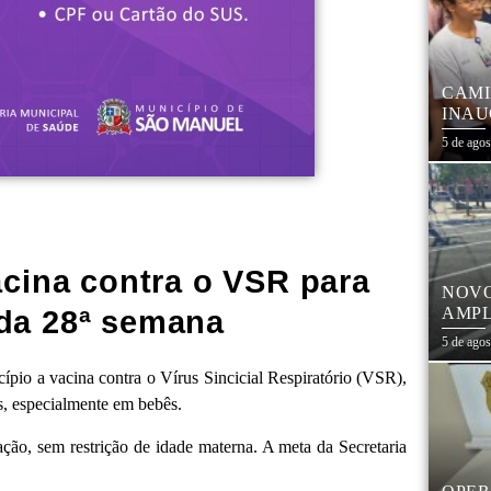
CAMI
INAU
FORT
5 de ago
COM 
acina contra o VSR para
NOVO
AMPL
 da 28ª semana
CEN
5 de ago
ípio a vacina contra o Vírus Sincicial Respiratório (VSR),
as, especialmente em bebês.
ação, sem restrição de idade materna. A meta da Secretaria