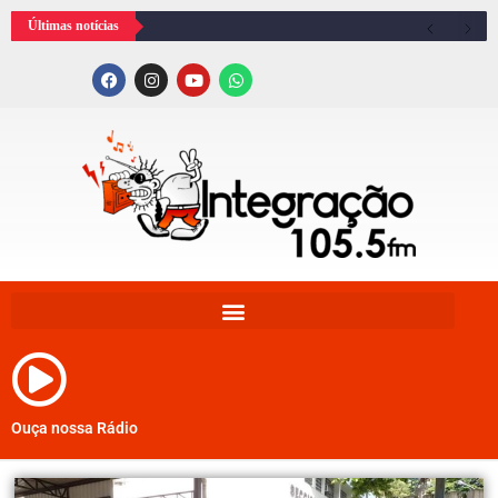
Últimas notícias
Ouça nossa Rádio