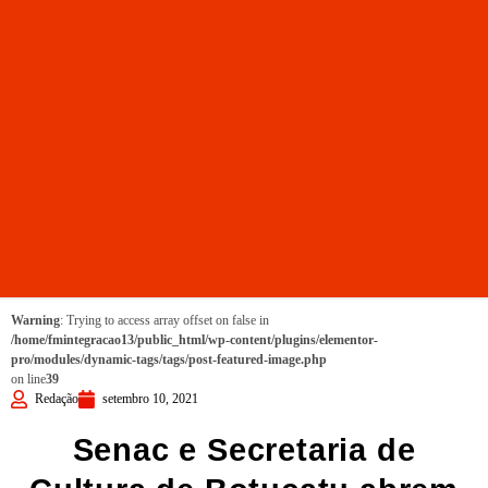
Warning
: Trying to access array offset on false in
/home/fmintegracao13/public_html/wp-content/plugins/elementor-
pro/modules/dynamic-tags/tags/post-featured-image.php
on line
39
Redação
setembro 10, 2021
Senac e Secretaria de