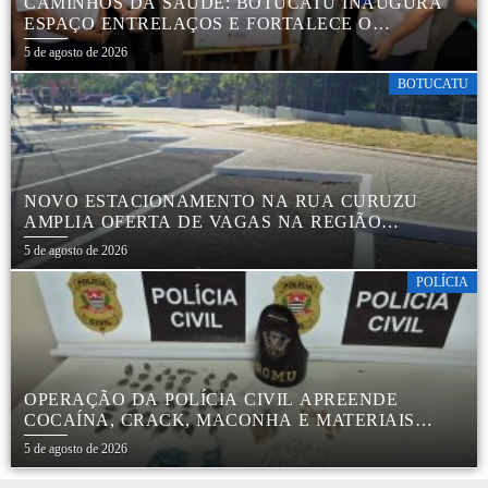
CAMINHOS DA SAÚDE: BOTUCATU INAUGURA
ESPAÇO ENTRELAÇOS E FORTALECE O
CUIDADO ESPECIALIZADO COM CRIANÇAS E
5 de agosto de 2026
FAMÍLIAS
BOTUCATU
NOVO ESTACIONAMENTO NA RUA CURUZU
AMPLIA OFERTA DE VAGAS NA REGIÃO
CENTRAL
5 de agosto de 2026
POLÍCIA
OPERAÇÃO DA POLÍCIA CIVIL APREENDE
COCAÍNA, CRACK, MACONHA E MATERIAIS
PARA EMBALAR DROGAS EM BOTUCATU
5 de agosto de 2026