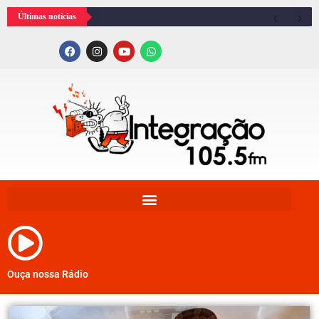
Últimas notícias
Ouça nossa Rádio