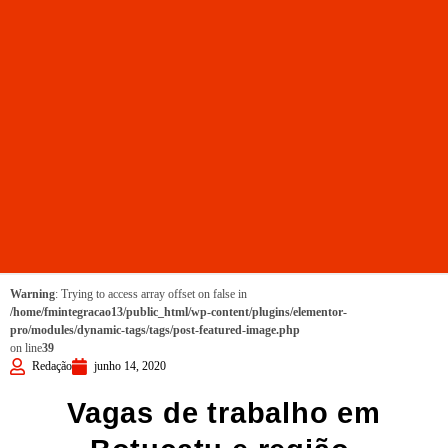
Warning
: Trying to access array offset on false in
/home/fmintegracao13/public_html/wp-content/plugins/elementor-
pro/modules/dynamic-tags/tags/post-featured-image.php
on line
39
Redação
junho 14, 2020
Vagas de trabalho em