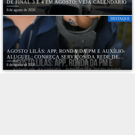
DE FINAL 3 E 4 EM AGOSTO; VEJA CALENDÁRIO
6 de agosto de 2026
DESTAQUE
AGOSTO LILÁS: APP, RONDA DA PM E AUXÍLIO-
ALUGUEL; CONHEÇA SERVIÇOS DA REDE DE
PROTEÇÃO ÀS MULHERES NO ESTADO DE SP
6 de agosto de 2026