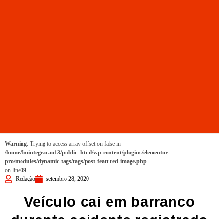
Warning
: Trying to access array offset on false in
/home/fmintegracao13/public_html/wp-content/plugins/elementor-
pro/modules/dynamic-tags/tags/post-featured-image.php
on line
39
Redação
setembro 28, 2020
Veículo cai em barranco