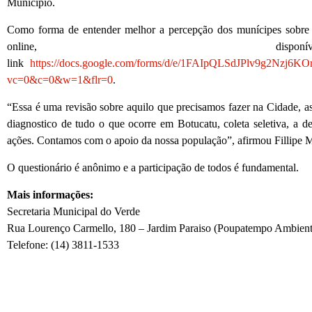
Município.
Como forma de entender melhor a percepção dos munícipes sobre o
online, dis
link
https://docs.google.com/forms/d/e/1FAIpQLSdJPlv9g2Nz
vc=0&c=0&w=1&flr=0
.
“Essa é uma revisão sobre aquilo que precisamos fazer na Cidade, as
diagnostico de tudo o que ocorre em Botucatu, coleta seletiva, a de
ações. Contamos com o apoio da nossa população”, afirmou Fillipe M
O questionário é anônimo e a participação de todos é fundamental.
Mais informações:
Secretaria Municipal do Verde
Rua Lourenço Carmello, 180 – Jardim Paraiso (Poupatempo Ambient
Telefone: (14) 3811-1533