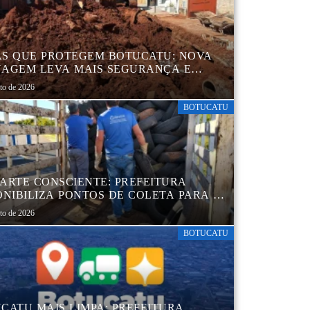
S QUE PROTEGEM BOTUCATU: NOVA
AGEM LEVA MAIS SEGURANÇA E
QUILIDADE AOS MORADORES DA
sto de 2026
B 5
BOTUCATU
ARTE CONSCIENTE: PREFEITURA
ONIBILIZA PONTOS DE COLETA PARA O
ARTE AMBIENTALMENTE CORRETO DE
sto de 2026
S, GARANTINDO DESTINAÇÃO
UADA E PRESERVAÇÃO AMBIENTAL
BOTUCATU
CATU MAIS LIMPA: PREFEITURA