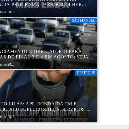
CIA PROGRAMA PARA RECOLHER
IS, PNEUS, COLCHÕES E OUTROS
sto de 2026
RIAIS SEM USO
SÃO MANUEL
NCIAMENTO É OBRIGATÓRIO PARA
AS DE FINAL 3 E 4 EM AGOSTO; VEJA
ENDÁRIO
sto de 2026
DESTAQUE
TO LILÁS: APP, RONDA DA PM E
LIO-ALUGUEL; CONHEÇA SERVIÇOS DA
 DE PROTEÇÃO ÀS MULHERES NO
sto de 2026
DO DE SP