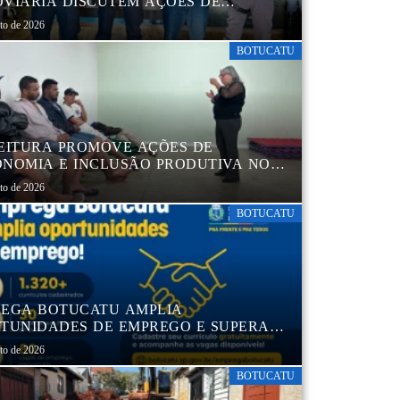
VIÁRIA DISCUTEM AÇÕES DE
AÇÃO E SEGURANÇA NO TRÂNSITO
sto de 2026
BOTUCATU
EITURA PROMOVE AÇÕES DE
NOMIA E INCLUSÃO PRODUTIVA NO
RO POP VIDA
sto de 2026
BOTUCATU
EGA BOTUCATU AMPLIA
TUNIDADES DE EMPREGO E SUPERA
MIL CURRÍCULOS CADASTRADOS
sto de 2026
BOTUCATU