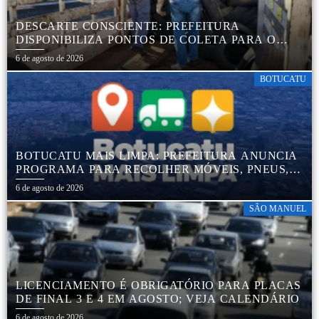
DESCARTE CONSCIENTE: PREFEITURA
DISPONIBILIZA PONTOS DE COLETA PARA O
DESCARTE AMBIENTALMENTE CORRETO DE
6 de agosto de 2026
PNEUS, GARANTINDO DESTINAÇÃO ADEQUADA
E PRESERVAÇÃO AMBIENTAL
BOTUCATU
BOTUCATU MAIS LIMPA: PREFEITURA ANUNCIA
PROGRAMA PARA RECOLHER MÓVEIS, PNEUS,
COLCHÕES E OUTROS MATERIAIS SEM USO
6 de agosto de 2026
SÃO MANUEL
LICENCIAMENTO É OBRIGATÓRIO PARA PLACAS
DE FINAL 3 E 4 EM AGOSTO; VEJA CALENDÁRIO
6 de agosto de 2026