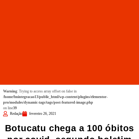
Warning
: Trying to access array offset on false in
/home/fmintegracao13/public_html/wp-content/plugins/elementor-
pro/modules/dynamic-tags/tags/post-featured-image.php
on line
39
Redação
fevereiro 26, 2021
Botucatu chega a 100 óbitos