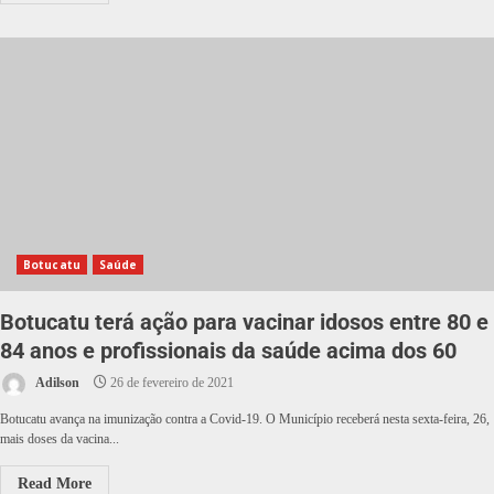
Botucatu
Saúde
Botucatu terá ação para vacinar idosos entre 80 e
84 anos e profissionais da saúde acima dos 60
Adilson
26 de fevereiro de 2021
Botucatu avança na imunização contra a Covid-19. O Município receberá nesta sexta-feira, 26,
mais doses da vacina...
Read More