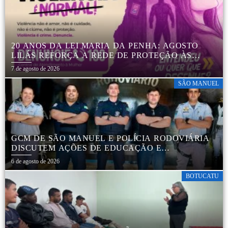
20 ANOS DA LEI MARIA DA PENHA: AGOSTO
LILÁS REFORÇA A REDE DE PROTEÇÃO ÀS
MULHERES EM BOTUCATU
7 de agosto de 2026
SÃO MANUEL
GCM DE SÃO MANUEL E POLÍCIA RODOVIÁRIA
DISCUTEM AÇÕES DE EDUCAÇÃO E
SEGURANÇA NO TRÂNSITO
6 de agosto de 2026
BOTUCATU