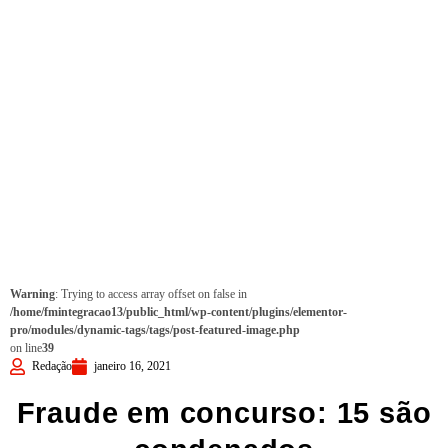
Warning
: Trying to access array offset on false in
/home/fmintegracao13/public_html/wp-content/plugins/elementor-
pro/modules/dynamic-tags/tags/post-featured-image.php
on line
39
Redação
janeiro 16, 2021
Fraude em concurso: 15 são