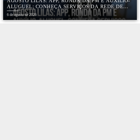
AGOSTO LILÁS: APP, RONDA DA PM E AUXÍLIO-
ALUGUEL; CONHEÇA SERVIÇOS DA REDE DE
PROTEÇÃO ÀS MULHERES NO ESTADO DE SP
6 de agosto de 2026