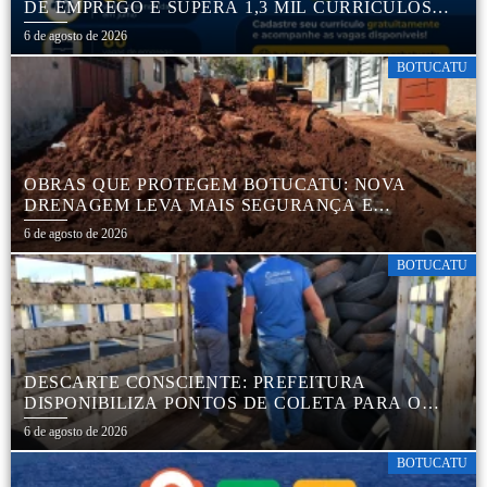
DE EMPREGO E SUPERA 1,3 MIL CURRÍCULOS
CADASTRADOS
6 de agosto de 2026
BOTUCATU
OBRAS QUE PROTEGEM BOTUCATU: NOVA
DRENAGEM LEVA MAIS SEGURANÇA E
TRANQUILIDADE AOS MORADORES DA COHAB
6 de agosto de 2026
5
BOTUCATU
DESCARTE CONSCIENTE: PREFEITURA
DISPONIBILIZA PONTOS DE COLETA PARA O
DESCARTE AMBIENTALMENTE CORRETO DE
6 de agosto de 2026
PNEUS, GARANTINDO DESTINAÇÃO ADEQUADA
E PRESERVAÇÃO AMBIENTAL
BOTUCATU