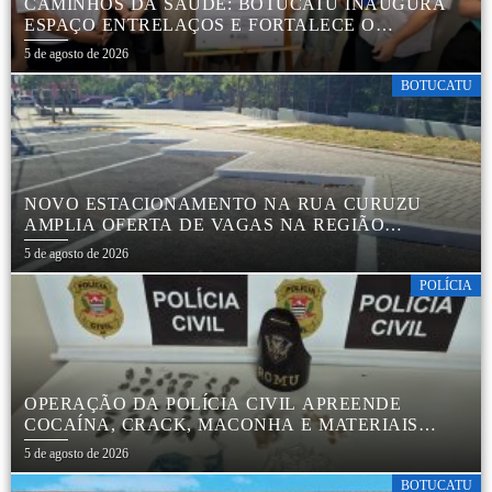
CAMINHOS DA SAÚDE: BOTUCATU INAUGURA
ESPAÇO ENTRELAÇOS E FORTALECE O
CUIDADO ESPECIALIZADO COM CRIANÇAS E
5 de agosto de 2026
FAMÍLIAS
BOTUCATU
NOVO ESTACIONAMENTO NA RUA CURUZU
AMPLIA OFERTA DE VAGAS NA REGIÃO
CENTRAL
5 de agosto de 2026
POLÍCIA
OPERAÇÃO DA POLÍCIA CIVIL APREENDE
COCAÍNA, CRACK, MACONHA E MATERIAIS
PARA EMBALAR DROGAS EM BOTUCATU
5 de agosto de 2026
BOTUCATU