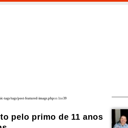
c-tags/tags/post-featured-image.php
on line
39
to pelo primo de 11 anos
ns