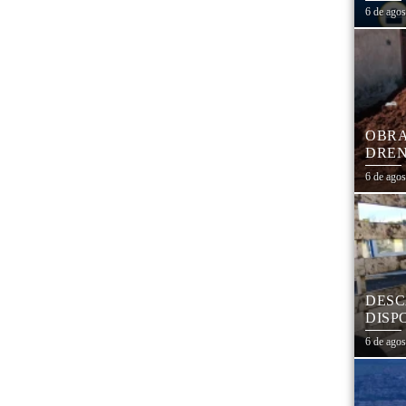
1,3 
6 de ago
OBRA
DREN
TRAN
6 de ago
COHA
DESC
DISP
DESC
6 de ago
PNEU
ADEQ