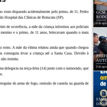
no rosto disparado acidentalmente pelo primo, de 11. Pedro
GCM 
RODO
do Hospital das Clínicas de Botucatu (SP).
EDUC
6 de ago
tim de ocorrência, a mãe da criança informou aos policiais
 menino e o primo, de 11 anos, brincavam quando o mais
o rosto. A mãe da vítima relatou ainda que quando chegou
la conseguiu levar a criança até a Santa Casa. Devido à
PREF
não resistiu.
AUTO
CENT
6 de ago
 na delegacia na terça-feira (14) junto com o namorado, que
s.
irregular de arma de fogo, omissão de cautela na guarda de
EMPR
OPOR