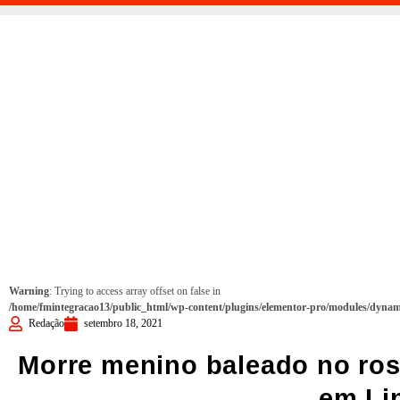
Warning
: Trying to access array offset on false in
/home/fmintegracao13/public_html/wp-content/plugins/elementor-pro/modules/dynami
Redação
setembro 18, 2021
Morre menino baleado no ros
em Li