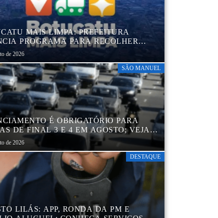
CATU MAIS LIMPA: PREFEITURA
CIA PROGRAMA PARA RECOLHER
IS, PNEUS, COLCHÕES E OUTROS
sto de 2026
RIAIS SEM USO
SÃO MANUEL
NCIAMENTO É OBRIGATÓRIO PARA
AS DE FINAL 3 E 4 EM AGOSTO; VEJA
ENDÁRIO
sto de 2026
DESTAQUE
TO LILÁS: APP, RONDA DA PM E