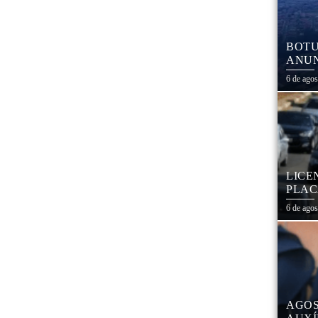
BOTU
ANUN
MÓVE
6 de ago
MATE
LICE
PLAC
CAL
6 de ago
AGOS