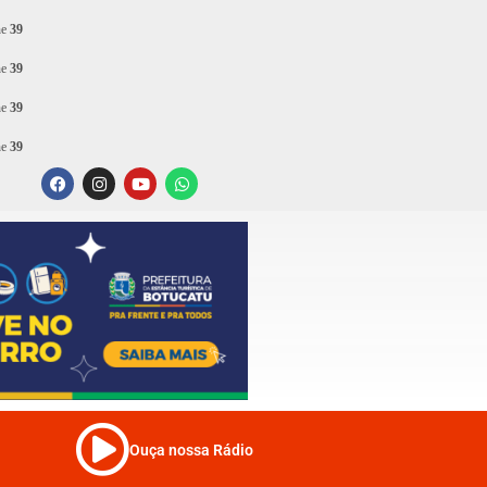
ne
39
ne
39
ne
39
ne
39
Ouça nossa Rádio