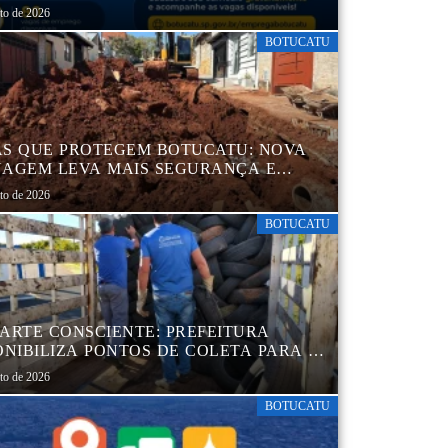
MIL CURRÍCULOS CADASTRADOS
sto de 2026
BOTUCATU
S QUE PROTEGEM BOTUCATU: NOVA
AGEM LEVA MAIS SEGURANÇA E
QUILIDADE AOS MORADORES DA
sto de 2026
B 5
BOTUCATU
ARTE CONSCIENTE: PREFEITURA
ONIBILIZA PONTOS DE COLETA PARA O
ARTE AMBIENTALMENTE CORRETO DE
sto de 2026
S, GARANTINDO DESTINAÇÃO
UADA E PRESERVAÇÃO AMBIENTAL
BOTUCATU