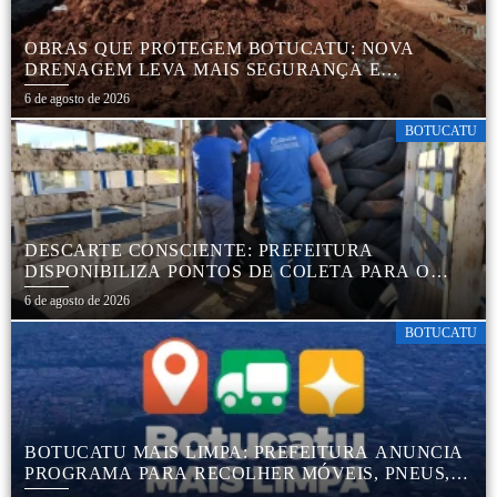
OBRAS QUE PROTEGEM BOTUCATU: NOVA
DRENAGEM LEVA MAIS SEGURANÇA E
TRANQUILIDADE AOS MORADORES DA COHAB
6 de agosto de 2026
5
BOTUCATU
DESCARTE CONSCIENTE: PREFEITURA
DISPONIBILIZA PONTOS DE COLETA PARA O
DESCARTE AMBIENTALMENTE CORRETO DE
6 de agosto de 2026
PNEUS, GARANTINDO DESTINAÇÃO ADEQUADA
E PRESERVAÇÃO AMBIENTAL
BOTUCATU
BOTUCATU MAIS LIMPA: PREFEITURA ANUNCIA
PROGRAMA PARA RECOLHER MÓVEIS, PNEUS,
COLCHÕES E OUTROS MATERIAIS SEM USO