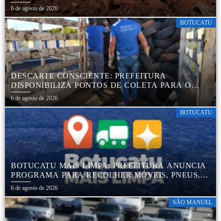
TRANQUILIDADE AOS MORADORES DA COHAB
6 de agosto de 2026
5
BOTUCATU
DESCARTE CONSCIENTE: PREFEITURA
DISPONIBILIZA PONTOS DE COLETA PARA O
DESCARTE AMBIENTALMENTE CORRETO DE
6 de agosto de 2026
PNEUS, GARANTINDO DESTINAÇÃO ADEQUADA
E PRESERVAÇÃO AMBIENTAL
BOTUCATU
BOTUCATU MAIS LIMPA: PREFEITURA ANUNCIA
PROGRAMA PARA RECOLHER MÓVEIS, PNEUS,
COLCHÕES E OUTROS MATERIAIS SEM USO
6 de agosto de 2026
SÃO MANUEL