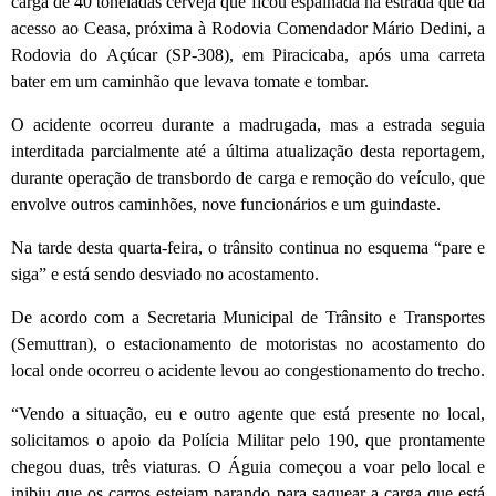
carga de 40 toneladas cerveja que ficou espalhada na estrada que dá
acesso ao Ceasa, próxima à Rodovia Comendador Mário Dedini, a
Rodovia do Açúcar (SP-308), em Piracicaba, após uma carreta
bater em um caminhão que levava tomate e tombar.
O acidente ocorreu durante a madrugada, mas a estrada seguia
interditada parcialmente até a última atualização desta reportagem,
durante operação de transbordo de carga e remoção do veículo, que
envolve outros caminhões, nove funcionários e um guindaste.
Na tarde desta quarta-feira, o trânsito continua no esquema “pare e
siga” e está sendo desviado no acostamento.
De acordo com a Secretaria Municipal de Trânsito e Transportes
(Semuttran), o estacionamento de motoristas no acostamento do
local onde ocorreu o acidente levou ao congestionamento do trecho.
“Vendo a situação, eu e outro agente que está presente no local,
solicitamos o apoio da Polícia Militar pelo 190, que prontamente
chegou duas, três viaturas. O Águia começou a voar pelo local e
inibiu que os carros estejam parando para saquear a carga que está