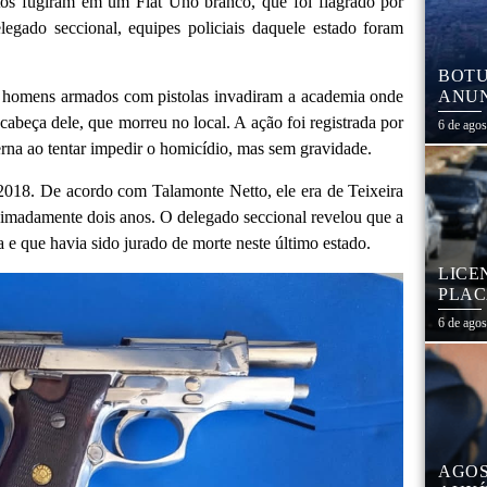
tos fugiram em um Fiat Uno branco, que foi flagrado por
legado seccional, equipes policiais daquele estado foram
BOTU
is homens armados com pistolas invadiram a academia onde
ANUN
MÓVE
cabeça dele, que morreu no local. A ação foi registrada por
6 de ago
MATE
rna ao tentar impedir o homicídio, mas sem gravidade.
m 2018. De acordo com Talamonte Netto, ele era de Teixeira
imadamente dois anos. O delegado seccional revelou que a
a e que havia sido jurado de morte neste último estado.
LICE
PLAC
CAL
6 de ago
AGOS