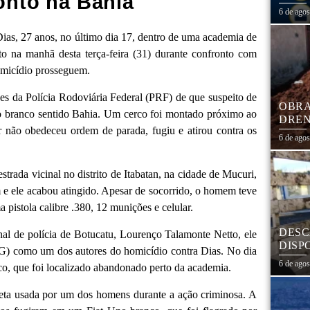
onto na Bahia
1,3 
6 de ago
a Dias, 27 anos, no último dia 17, dentro de uma academia de
to na manhã desta terça-feira (31) durante confronto com
homicídio prosseguem.
es da Polícia Rodoviária Federal (PRF) de que suspeito de
OBRA
no branco sentido Bahia. Um cerco foi montado próximo ao
DREN
r não obedeceu ordem de parada, fugiu e atirou contra os
TRAN
6 de ago
COHA
rada vicinal no distrito de Itabatan, na cidade de Mucuri,
m e ele acabou atingido. Apesar de socorrido, o homem teve
 pistola calibre .380, 12 munições e celular.
DESC
al de polícia de Botucatu, Lourenço Talamonte Netto, ele
DISP
DIG) como um dos autores do homicídio contra Dias. No dia
DESC
6 de ago
o, que foi localizado abandonado perto da academia.
PNEU
ADEQ
seta usada por um dos homens durante a ação criminosa. A