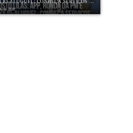
LIO-ALUGUEL; CONHEÇA SERVIÇOS DA
 DE PROTEÇÃO ÀS MULHERES NO
sto de 2026
DO DE SP