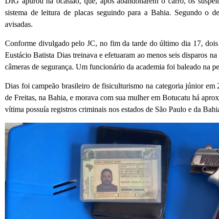
DIG apurou na ocasião, que, após abandonarem o carro, os suspei
sistema de leitura de placas seguindo para a Bahia. Segundo o de
avisadas.
Conforme divulgado pelo JC, no fim da tarde do último dia 17, do
Eustácio Batista Dias treinava e efetuaram ao menos seis disparos na 
câmeras de segurança. Um funcionário da academia foi baleado na pe
Dias foi campeão brasileiro de fisiculturismo na categoria júnior e
de Freitas, na Bahia, e morava com sua mulher em Botucatu há aprox
vítima possuía registros criminais nos estados de São Paulo e da Bahi