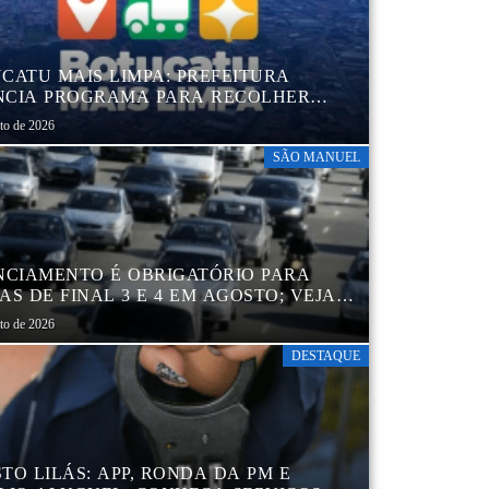
CATU MAIS LIMPA: PREFEITURA
CIA PROGRAMA PARA RECOLHER
IS, PNEUS, COLCHÕES E OUTROS
sto de 2026
RIAIS SEM USO
SÃO MANUEL
NCIAMENTO É OBRIGATÓRIO PARA
AS DE FINAL 3 E 4 EM AGOSTO; VEJA
ENDÁRIO
sto de 2026
DESTAQUE
TO LILÁS: APP, RONDA DA PM E