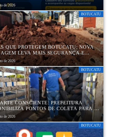
MIL CURRÍCULOS CADASTRADOS
sto de 2026
BOTUCATU
S QUE PROTEGEM BOTUCATU: NOVA
AGEM LEVA MAIS SEGURANÇA E
QUILIDADE AOS MORADORES DA
sto de 2026
B 5
BOTUCATU
ARTE CONSCIENTE: PREFEITURA
ONIBILIZA PONTOS DE COLETA PARA O
ARTE AMBIENTALMENTE CORRETO DE
sto de 2026
S, GARANTINDO DESTINAÇÃO
UADA E PRESERVAÇÃO AMBIENTAL
BOTUCATU