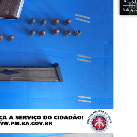
AUXÍ
REDE
6 de ago
ESTA