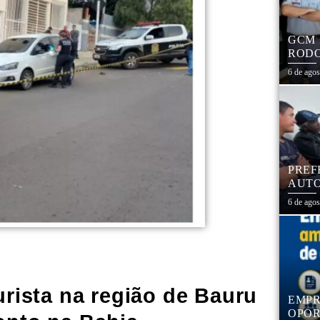
GCM 
RODO
EDUC
6 de ago
PREF
AUTO
CENT
6 de ago
urista na região de Bauru
EMPR
OPOR