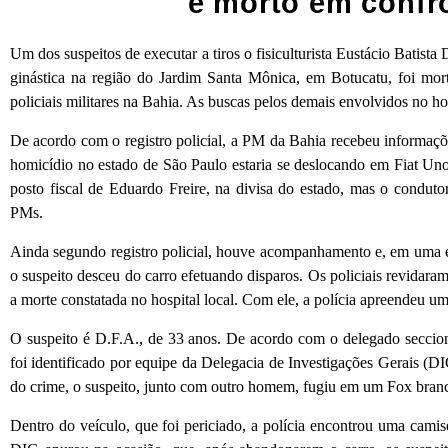
é morto em confr
Um dos suspeitos de executar a tiros o fisiculturista Eustácio Batist
ginástica na região do Jardim Santa Mônica, em Botucatu, foi mor
policiais militares na Bahia. As buscas pelos demais envolvidos no 
De acordo com o registro policial, a PM da Bahia recebeu informaçõ
homicídio no estado de São Paulo estaria se deslocando em Fiat U
posto fiscal de Eduardo Freire, na divisa do estado, mas o conduto
PMs.
Ainda segundo registro policial, houve acompanhamento e, em uma est
o suspeito desceu do carro efetuando disparos. Os policiais revidara
a morte constatada no hospital local. Com ele, a polícia apreendeu uma
O suspeito é D.F.A., de 33 anos. De acordo com o delegado seccion
foi identificado por equipe da Delegacia de Investigações Gerais (
do crime, o suspeito, junto com outro homem, fugiu em um Fox branc
Dentro do veículo, que foi periciado, a polícia encontrou uma cami