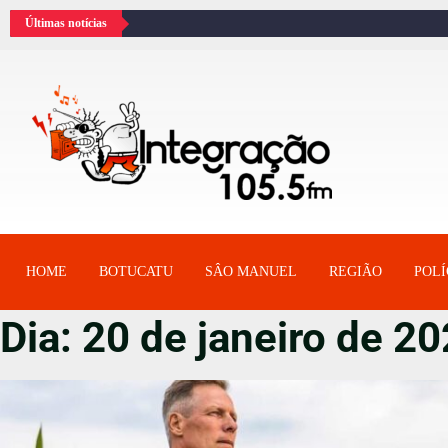
Últimas notícias
HOME
BOTUCATU
SÂO MANUEL
REGIÃO
POLÍ
Dia:
20 de janeiro de 2