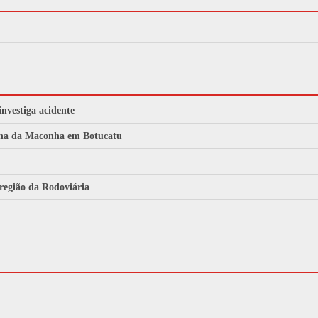
investiga acidente
archa da Maconha em Botucatu
 região da Rodoviária