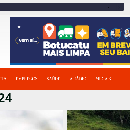
CIA
EMPREGOS
SAÚDE
A RÁDIO
MIDIA KIT
024