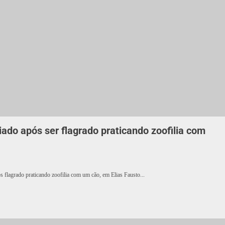
iado após ser flagrado praticando zoofilia com
 flagrado praticando zoofilia com um cão, em Elias Fausto...