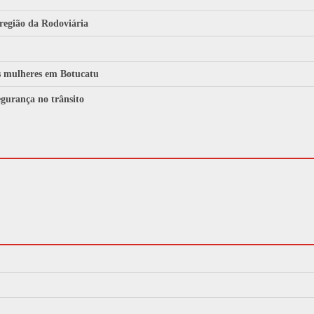
 região da Rodoviária
às mulheres em Botucatu
gurança no trânsito