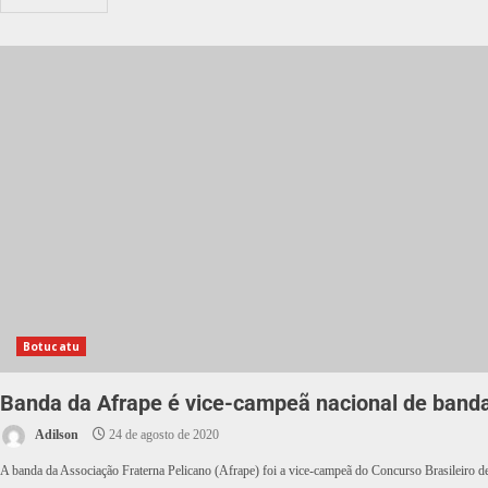
Botucatu
Banda da Afrape é vice-campeã nacional de banda
Adilson
24 de agosto de 2020
A banda da Associação Fraterna Pelicano (Afrape) foi a vice-campeã do Concurso Brasileiro de