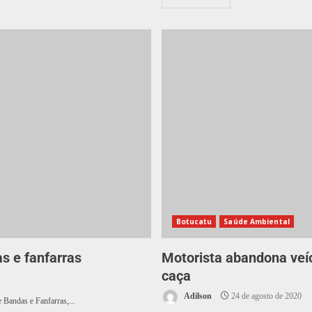
Botucatu
Saúde Ambiental
s e fanfarras
Motorista abandona veíc
caça
Adilson
24 de agosto de 2020
 Bandas e Fanfarras,...