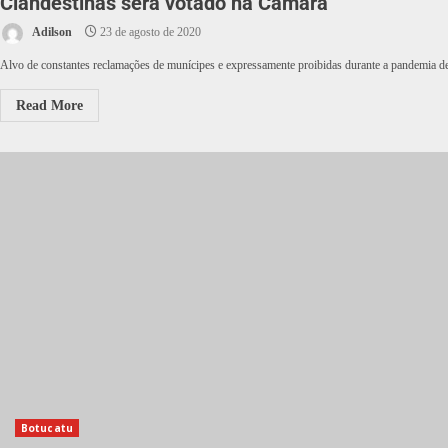
Clandestinas será votado na Câmara
Adilson
23 de agosto de 2020
Alvo de constantes reclamações de munícipes e expressamente proibidas durante a pandemia de 
Read More
Botucatu