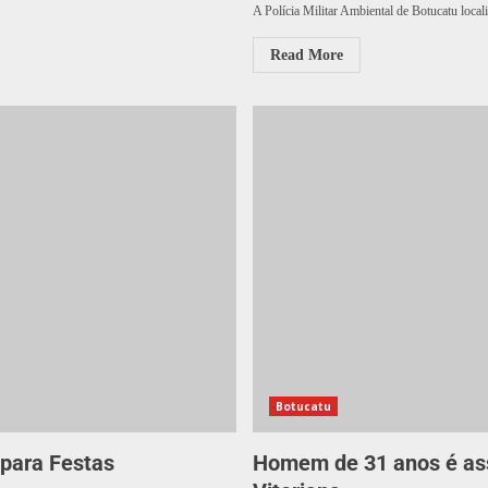
A Polícia Militar Ambiental de Botucatu locali
Read More
Botucatu
 para Festas
Homem de 31 anos é ass