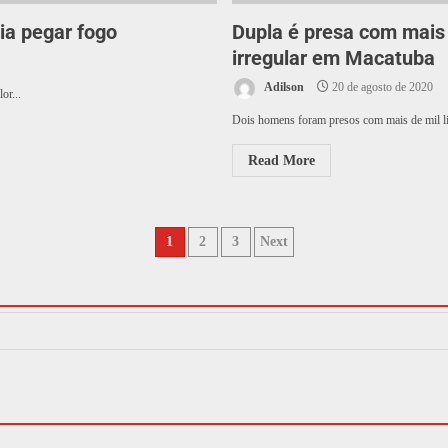
ia pegar fogo
Dupla é presa com mais 
irregular em Macatuba
Adilson
20 de agosto de 2020
or...
Dois homens foram presos com mais de mil litr
Read More
1
2
3
Next