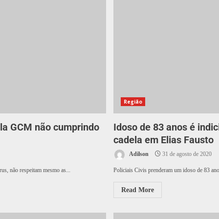
Região
ela GCM não cumprindo
Idoso de 83 anos é indic
cadela em Elias Fausto
Adilson
31 de agosto de 2020
írus, não respeitam mesmo as...
Policiais Civis prenderam um idoso de 83 anos
Read More