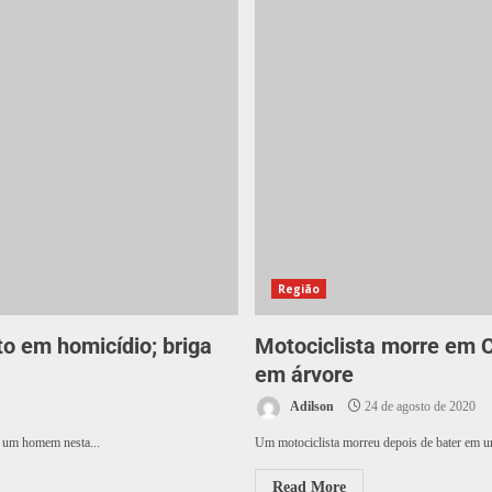
Região
to em homicídio; briga
Motociclista morre em C
em árvore
Adilson
24 de agosto de 2020
u um homem nesta...
Um motociclista morreu depois de bater em um
Read More